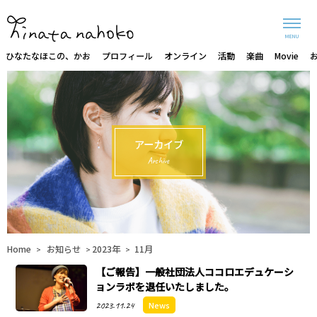
MENU
ひなたなほこの、かお
プロフィール
オンライン
活動
楽曲
Movie
アーカイブ
Archive
Home
お知らせ
2023年
11月
>
>
>
【ご報告】一般社団法人ココロエデュケーシ
ョンラボを退任いたしました。
2023.11.24
News