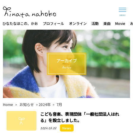
MENU
ひなたなほこの、かお
プロフィール
オンライン
活動
楽曲
Movie
アーカイブ
Archive
Home
お知らせ
2024年
7月
>
>
>
こども音楽、表現団体「一般社団法人はれ
る」を設立しました。
2024.07.07
News