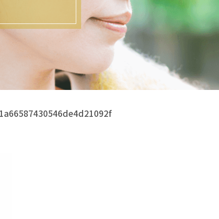
71a66587430546de4d21092f