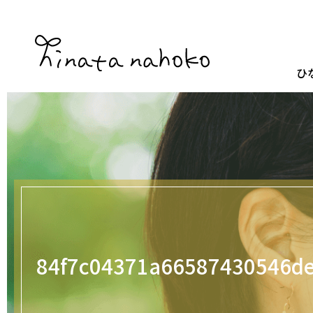
ひ
84f7c04371a66587430546d