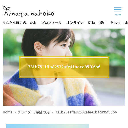
MENU
ひなたなほこの、かお
プロフィール
オンライン
活動
楽曲
Movie
731b7511ffa82532afe41baca95f06b6
Home
グライダー/希望の光
731b7511ffa82532afe41baca95f06b6
>
>