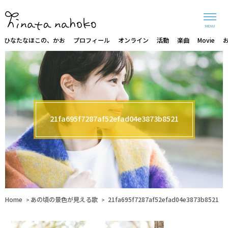
MENU
ひなたなほこの、かお
プロフィール
オンライン
活動
楽曲
Movie
21fa695f7287af52efad04e3873b8521
Home
あの頃の景色が見える歌
21fa695f7287af52efad04e3873b8521
>
>