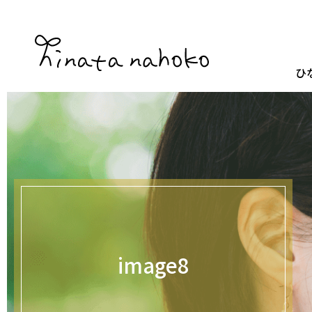
ひ
image8