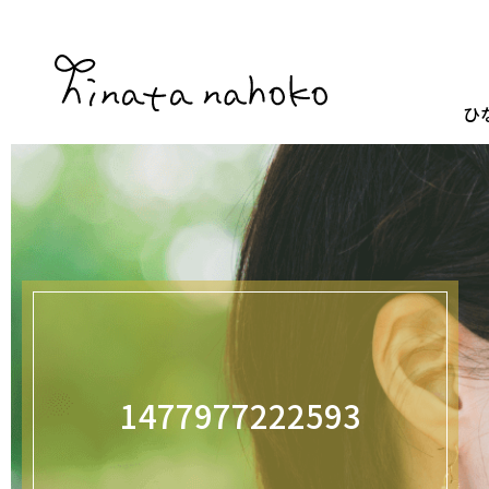
ひ
1477977222593